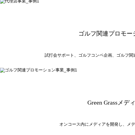
ゴルフ関連プロモー
試打会サポート、
ゴルフコンペ企画、
ゴルフ関
Green Grassメ
オンコース内に
メディアを開発し、
メ