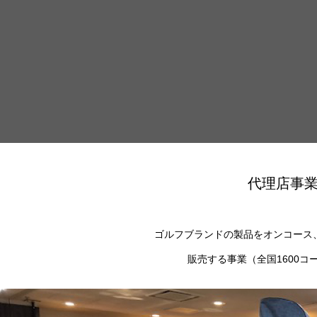
代理店事業
ゴルフ関連
プロモーション事業
代理店事
プロフェッショナル
マネジメント
Green Grass
メディア事業
事業
ゴルフブランドの製品を
オンコース
販売する事業（全国1600コ