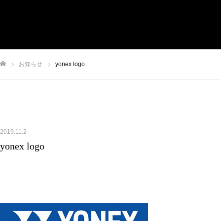
HOME
取引先メーカー
事業内容
営業拠点
お知らせ
yonex logo
会社概要
ム
2019.11.2
yonex logo